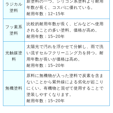
新塗料の一つ。シリコン系塗料より耐用
ラジカル
年数が長く、コスパに優れている。
塗料
耐用年数：12~15年
比較的耐用年数が長く、ビルなどへ使用
フッ素系
されることの多い塗料。価格が高め。
塗料
耐用年数：15~20年
太陽光で汚れを浮かせて分解し、雨で洗
光触媒塗
い流すセルフクリーニング力を持つ。耐
料
用年数が長いが価格は高め。
耐用年数：15~20年
原料に無機物が入った塗料で炭素を含ま
ないことから紫外線による劣化が起こり
無機塗料
にくい。有機物と混ぜて使用することで
塗装しやすくなります。
耐用年数：15~20年