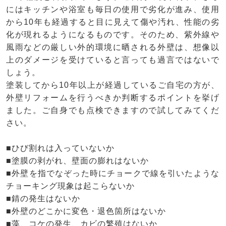
にはキッチンや浴室も毎日の使用で劣化が進み、使用
から10年も経過すると目に見えて傷や汚れ、性能の劣
化が現れるようになるものです。そのため、紫外線や
風雨などの厳しい外的環境に晒される外壁は、想像以
上のダメージを受けていると言っても過言ではないで
しょう。
塗装してから10年以上が経過しているご自宅の方が、
外壁リフォームを行うべきか判断するポイントを挙げ
ました。ご自身でも点検できますので試してみてくだ
さい。
■ひび割れは入っていないか
■塗膜の剥がれ、壁面の膨れはないか
■外壁を指でなぞった時にチョークで線を引いたような
チョーキング現象は起こらないか
■錆の発生はないか
■外壁のどこかに変色・退色箇所はないか
■藻、コケの発生、カビの繁殖はないか