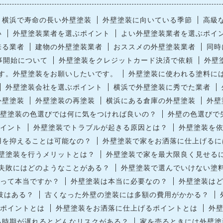
横浜で寿命の長い外壁塗装
外壁塗装に向いている季節
高級
い
外壁塗装業者を選ぶポイント
よい外壁塗装業者を選ぶポイ
来る業者
建物の外壁塗装業者
おススメの外壁塗装業者
同時
事開始について
外壁塗装をクレジットカード決済で依頼
外壁
す。外壁塗装をお願いしたいです。
外壁塗装に使われる塗料に
外壁塗装会社を選ぶポイント
横浜で外壁塗装に秀でた業者
外壁塗装
外壁塗装の再塗装
横浜にある倉庫の外壁塗装
外壁
壁塗装の色選びでは何に気をつければ良いの？
外壁の色選びで
イント
外壁塗装でトラブルが起きる原因とは？
外壁塗装を
用を抑えることは可能なの？
外壁塗装で家をお洒落に仕上げるに
壁塗装を行うメリットとは？
外壁塗装で家を最大限良く見せる
失敗にはどのようなことがある？
外壁塗装で選んでいけない塗
って本当ですか？
外壁塗装は本当に必要なの？
外壁塗装は
技はある？
古くなった外壁の塗装には多額の費用がかかる？
ポイントとは
外壁塗装をお洒落に仕上げるポイントとは
外
る時期が遅れるとどんなリスクがある？
家を売るときには外壁塗